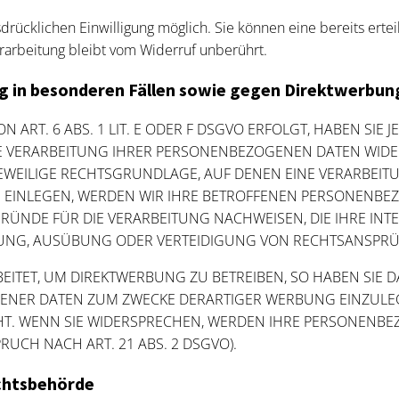
rücklichen Einwilligung möglich. Sie können eine bereits erteil
rarbeitung bleibt vom Widerruf unberührt.
 in besonderen Fällen sowie gegen Direktwerbung
RT. 6 ABS. 1 LIT. E ODER F DSGVO ERFOLGT, HABEN SIE J
E VERARBEITUNG IHRER PERSONENBEZOGENEN DATEN WIDER
JEWEILIGE RECHTSGRUNDLAGE, AUF DENEN EINE VERARBEIT
EINLEGEN, WERDEN WIR IHRE BETROFFENEN PERSONENBEZO
NDE FÜR DIE VERARBEITUNG NACHWEISEN, DIE IHRE INTE
UNG, AUSÜBUNG ODER VERTEIDIGUNG VON RECHTSANSPRÜCH
TET, UM DIREKTWERBUNG ZU BETREIBEN, SO HABEN SIE DA
NER DATEN ZUM ZWECKE DERARTIGER WERBUNG EINZULEGEN;
HT. WENN SIE WIDERSPRECHEN, WERDEN IHRE PERSONENB
UCH NACH ART. 21 ABS. 2 DSGVO).
chts­behörde