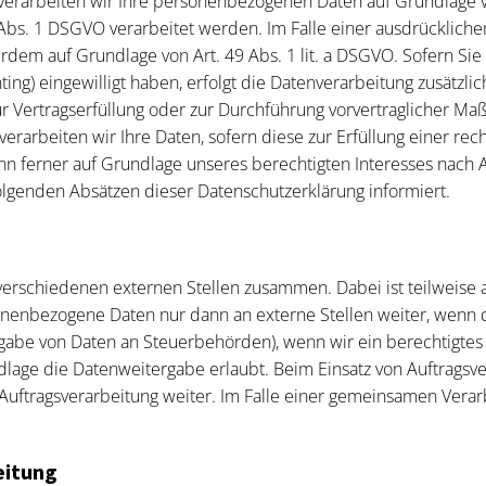
verarbeiten wir Ihre personenbezogenen Daten auf Grundlage von 
bs. 1 DSGVO verarbeitet werden. Im Falle einer ausdrückliche
erdem auf Grundlage von Art. 49 Abs. 1 lit. a DSGVO. Sofern Sie
inting) eingewilligt haben, erfolgt die Datenverarbeitung zusätz
 zur Vertragserfüllung oder zur Durchführung vorvertraglicher Ma
erarbeiten wir Ihre Daten, sofern diese zur Erfüllung einer rec
nn ferner auf Grundlage unseres berechtigten Interesses nach Ar
folgenden Absätzen dieser Datenschutzerklärung informiert.
t verschiedenen externen Stellen zusammen. Dabei ist teilwei
onenbezogene Daten nur dann an externe Stellen weiter, wenn di
ergabe von Daten an Steuerbehörden), wenn wir ein berechtigtes 
lage die Datenweitergabe erlaubt. Beim Einsatz von Auftrags
 Auftragsverarbeitung weiter. Im Falle einer gemeinsamen Vera
eitung