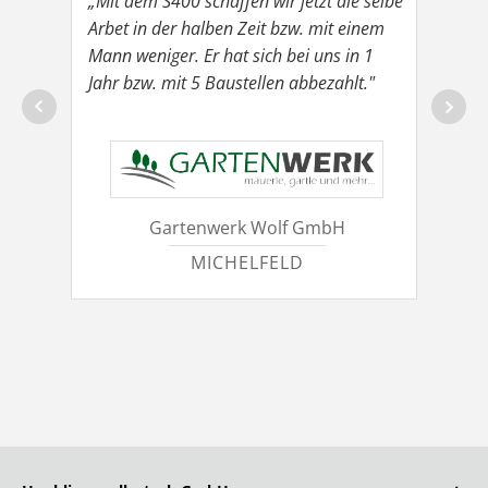
ert
„Mit dem S400 schaffen wir jetzt die selbe
„Wir 
rkeit
Arbet in der halben Zeit bzw. mit einem
über 
rliche
Mann weniger. Er hat sich bei uns in 1
des G
ine
Jahr bzw. mit 5 Baustellen abbezahlt."
Entla
deutl
natür
Gartenwerk Wolf GmbH
MICHELFELD