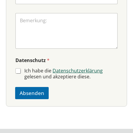
B
e
m
e
r
k
u
n
Datenschutz
*
g
Ich habe die
Datenschutzerklärung
gelesen und akzeptiere diese.
Absenden
A
l
t
e