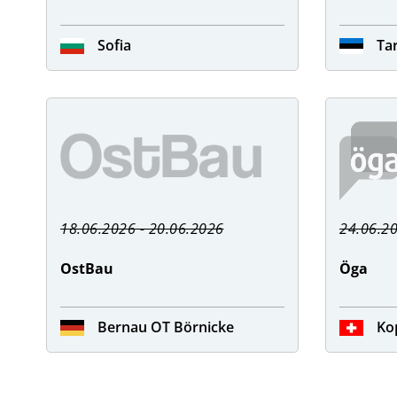
Sofia
Ta
18.06.2026 - 20.06.2026
24.06.20
OstBau
Öga
Bernau OT Börnicke
Ko