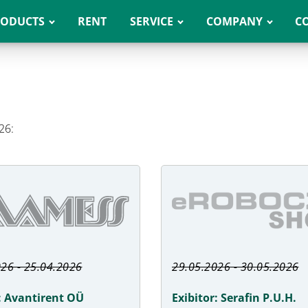
RODUCTS
RENT
SERVICE
COMPANY
C
26:
26 - 25.04.2026
29.05.2026 - 30.05.2026
r: Avantirent OÜ
Exibitor: Serafin P.U.H.