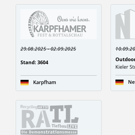
29.08.2025 - 02.09.2025
10.09.20
Outdoor
Stand: 3604
Kieler S
Ne
Karpfham