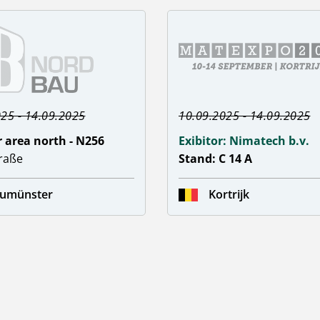
25 - 14.09.2025
10.09.2025 - 14.09.2025
 area north - N256
Exibitor: Nimatech b.v.
traße
Stand: C 14 A
umünster
Kortrijk