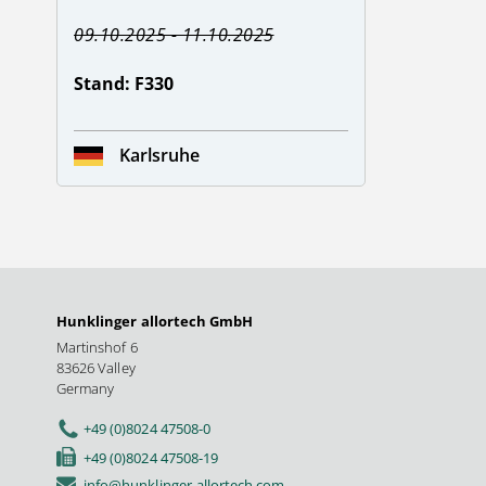
09.10.2025 - 11.10.2025
Stand: F330
Karlsruhe
Hunklinger allortech GmbH
Martinshof 6
83626 Valley
Germany
+49 (0)8024 47508-0
+49 (0)8024 47508-19
info@hunklinger-allortech.com